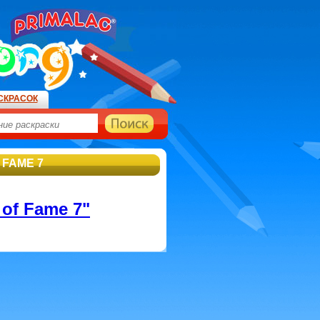
СКРАСОК
 FAME 7
 of Fame 7"