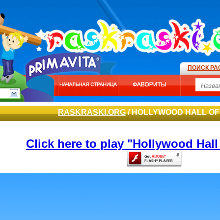
ПОИСК РА
RASKRASKI.ORG
/ HOLLYWOOD HALL OF
Click here to play "Hollywood Hall