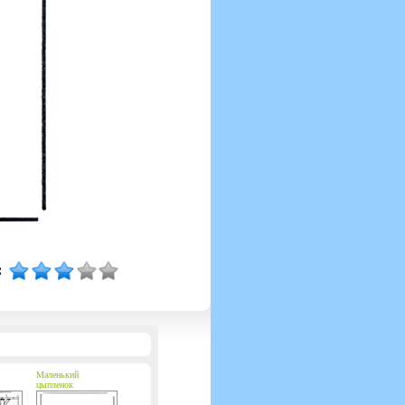
Маленький
цыпленок