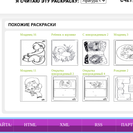
ПОХОЖИЕ РАСКРАСКИ
Младенец 16
Ребенок в корзинке
С новорожденным 2
Младенец 3
Младенец 11
Открытка
Открытка
Рождение 2
новорожденный 2
новорожденный 4
АЙТА:
HTML
XML
RSS
ПАРТ