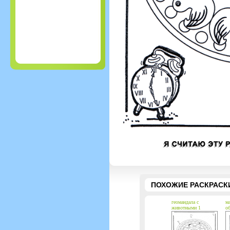
ПОХОЖИЕ РАСКРАСК
геомандала с
ма
животными 1
о