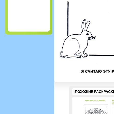
ПОХОЖИЕ РАСКРАСК
мандала со львами
ма
о