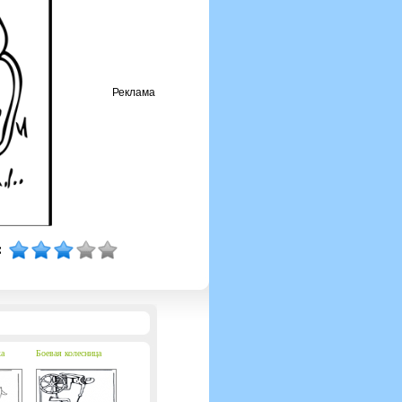
Реклама
а
Боевая колесница